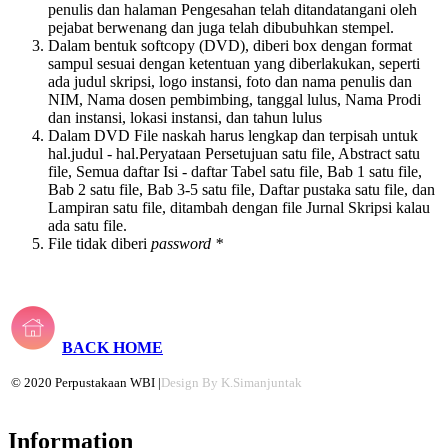
penulis dan halaman Pengesahan telah ditandatangani oleh
pejabat berwenang dan juga telah dibubuhkan stempel.
Dalam bentuk softcopy (DVD), diberi box dengan format
sampul sesuai dengan ketentuan yang diberlakukan, seperti
ada judul skripsi, logo instansi, foto dan nama penulis dan
NIM, Nama dosen pembimbing, tanggal lulus, Nama Prodi
dan instansi, lokasi instansi, dan tahun lulus
Dalam DVD File naskah harus lengkap dan terpisah untuk
hal.judul - hal.Peryataan Persetujuan satu file, Abstract satu
file, Semua daftar Isi - daftar Tabel satu file, Bab 1 satu file,
Bab 2 satu file, Bab 3-5 satu file, Daftar pustaka satu file, dan
Lampiran satu file, ditambah dengan file Jurnal Skripsi kalau
ada satu file.
File tidak diberi
password *
BACK
HOME
© 2020 Perpustakaan WBI |
Design By K.Simanjuntak
Information