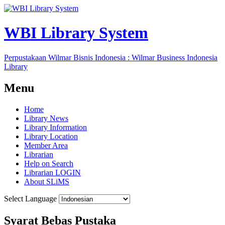
WBI Library System
Perpustakaan Wilmar Bisnis Indonesia : Wilmar Business Indonesia
Library
Menu
Home
Library News
Library Information
Library Location
Member Area
Librarian
Help on Search
Librarian LOGIN
About SLiMS
Select Language
Syarat Bebas Pustaka