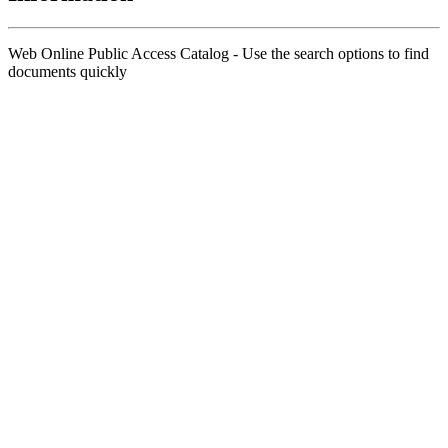
Web Online Public Access Catalog - Use the search options to find
documents quickly
Title
Author(s)
Subject(s)
ISBN/ISSN
Collection Type
Location
GMD
Search