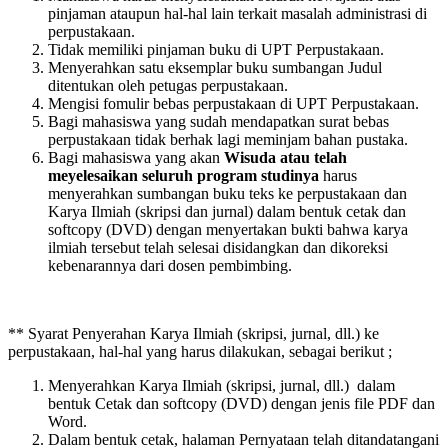
pinjaman ataupun hal-hal lain terkait masalah administrasi di
perpustakaan.
Tidak memiliki pinjaman buku di UPT Perpustakaan.
Menyerahkan satu eksemplar buku sumbangan Judul
ditentukan oleh petugas perpustakaan.
Mengisi fomulir bebas perpustakaan di UPT Perpustakaan.
Bagi mahasiswa yang sudah mendapatkan surat bebas
perpustakaan tidak berhak lagi meminjam bahan pustaka.
Bagi mahasiswa yang akan
Wisuda atau telah
meyelesaikan seluruh program studinya
harus
menyerahkan sumbangan buku teks ke perpustakaan dan
Karya Ilmiah (skripsi dan jurnal) dalam bentuk cetak dan
softcopy (DVD) dengan menyertakan bukti bahwa karya
ilmiah tersebut telah selesai disidangkan dan dikoreksi
kebenarannya dari dosen pembimbing.
** Syarat Penyerahan Karya Ilmiah (skripsi, jurnal, dll.) ke
perpustakaan, hal-hal yang harus dilakukan, sebagai berikut ;
Menyerahkan Karya Ilmiah (skripsi, jurnal, dll.) dalam
bentuk Cetak dan softcopy (DVD) dengan jenis file PDF dan
Word.
Dalam bentuk cetak, halaman Pernyataan telah ditandatangani