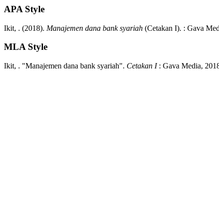
APA Style
Ikit, .
(2018).
Manajemen dana bank syariah
(
Cetakan I)
.
:
Gava Med
MLA Style
Ikit, .
"Manajemen dana bank syariah".
Cetakan I
:
Gava Media,
2018